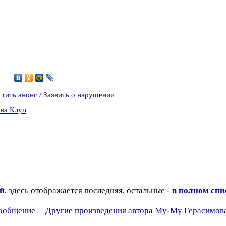
2
стить анонс
/
Заявить о нарушении
ва Клуп
ий
, здесь отображается последняя, остальные -
в полном спи
сообщение
Другие произведения автора Му-Му Герасимов