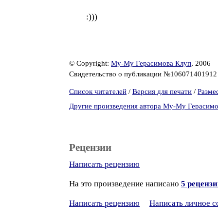
:)))
© Copyright:
Му-Му Герасимова Клуп
, 2006
Свидетельство о публикации №10607140191
Список читателей
/
Версия для печати
/
Разме
Другие произведения автора Му-Му Герасимо
Рецензии
Написать рецензию
На это произведение написано
5 реценз
Написать рецензию
Написать личное 