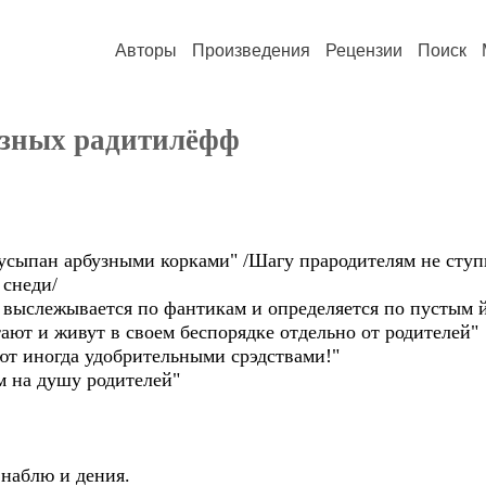
Авторы
Произведения
Рецензии
Поиск
зных радитилёфф
 усыпан арбузными корками" /Шагу прародителям не ступ
 снеди/
е выслежывается по фантикам и определяется по пустым 
стают и живут в своем беспорядке отдельно от родителей"
яют иногда удобрительными срэдствами!"
м на душу родителей"
 наблю и дения.