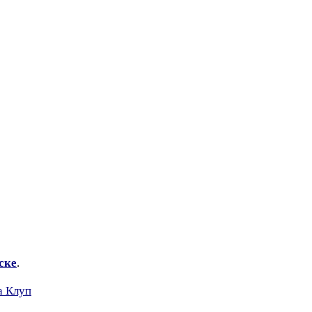
ске
.
а Клуп