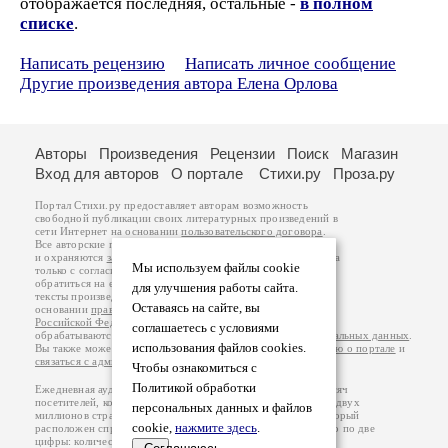
отображается последняя, остальные -
в полном
списке
.
Написать рецензию
Написать личное сообщение
Другие произведения автора Елена Орлова
Авторы
Произведения
Рецензии
Поиск
Магазин
Вход для авторов
О портале
Стихи.ру
Проза.ру
Портал Стихи.ру предоставляет авторам возможность
свободной публикации своих литературных произведений в
сети Интернет на основании
пользовательского договора
.
Все авторские права на произведения принадлежат авторам
и охраняются
законом
. Перепечатка произведений возможна
Мы используем файлы cookie
только с согласия его автора, к которому вы можете
обратиться на его авторской странице. Ответственность за
для улучшения работы сайта.
тексты произведений авторы несут самостоятельно на
Оставаясь на сайте, вы
основании
правил публикации
и
законодательства
Российской Федерации
. Данные пользователей
соглашаетесь с условиями
обрабатываются на основании
Политики обработки персональных данных
.
использования файлов cookies.
Вы также можете посмотреть более подробную
информацию о портале
и
связаться с администрацией
.
Чтобы ознакомиться с
Политикой обработки
Ежедневная аудитория портала Стихи.ру – порядка 200 тысяч
посетителей, которые в общей сумме просматривают более двух
персональных данных и файлов
миллионов страниц по данным счетчика посещаемости, который
cookie,
нажмите здесь
.
расположен справа от этого текста. В каждой графе указано по две
цифры: количество просмотров и количество посетителей.