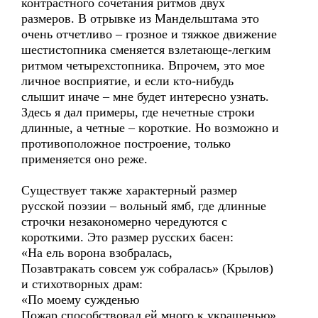
контрастного сочетания ритмов двух
размеров. В отрывке из Мандельштама это
очень отчетливо – грозное и тяжкое движение
шестистопника сменяется взлетающе-легким
ритмом четырехстопника. Впрочем, это мое
личное восприятие, и если кто-нибудь
слышит иначе – мне будет интересно узнать.
Здесь я дал примеры, где нечетные строки
длинные, а четные – короткие. Но возможно и
противоположное построение, только
применяется оно реже.
Существует также характерный размер
русской поэзии – вольный ямб, где длинные
строчки незакономерно чередуются с
короткими. Это размер русских басен:
«На ель ворона взобралась,
Позавтракать совсем уж собралась» (Крылов)
и стихотворных драм:
«По моему сужденью
Пожар способствовал ей много к украшенью»