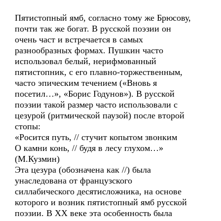
Пятистопный ямб, согласно тому же Брюсову,
почти так же богат. В русской поэзии он
очень част и встречается в самых
разнообразных формах. Пушкин часто
использовал белый, нерифмованный
пятистопник, с его плавно-торжественным,
часто эпическим течением («Вновь я
посетил…», «Борис Годунов»). В русской
поэзии такой размер часто использовали с
цезурой (ритмической паузой) после второй
стопы:
«Росится путь, // стучит копытом звонким
О камни конь, // будя в лесу глухом…»
(М.Кузмин)
Эта цезура (обозначена как //) была
унаследована от французского
силлабического десятисложника, на основе
которого и возник пятистопный ямб русской
поэзии. В ХХ веке эта особенность была