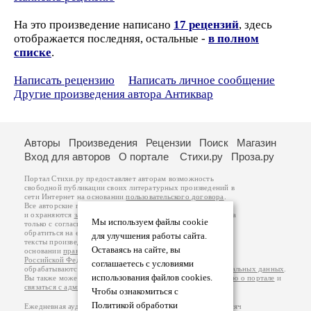
На это произведение написано
17 рецензий
, здесь
отображается последняя, остальные -
в полном
списке
.
Написать рецензию
Написать личное сообщение
Другие произведения автора Антиквар
Авторы
Произведения
Рецензии
Поиск
Магазин
Вход для авторов
О портале
Стихи.ру
Проза.ру
Портал Стихи.ру предоставляет авторам возможность
свободной публикации своих литературных произведений в
сети Интернет на основании
пользовательского договора
.
Все авторские права на произведения принадлежат авторам
и охраняются
законом
. Перепечатка произведений возможна
Мы используем файлы cookie
только с согласия его автора, к которому вы можете
обратиться на его авторской странице. Ответственность за
для улучшения работы сайта.
тексты произведений авторы несут самостоятельно на
Оставаясь на сайте, вы
основании
правил публикации
и
законодательства
Российской Федерации
. Данные пользователей
соглашаетесь с условиями
обрабатываются на основании
Политики обработки персональных данных
.
использования файлов cookies.
Вы также можете посмотреть более подробную
информацию о портале
и
связаться с администрацией
.
Чтобы ознакомиться с
Политикой обработки
Ежедневная аудитория портала Стихи.ру – порядка 200 тысяч