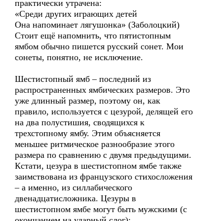
практически утрачена:
«Среди других играющих детей
Она напоминает лягушонка» (Заболоцкий)
Стоит ещё напомнить, что пятистопным
ямбом обычно пишется русский сонет. Мои
сонеты, понятно, не исключение.
Шестистопный ямб – последний из
распространенных ямбических размеров. Это
уже длинный размер, поэтому он, как
правило, используется с цезурой, делящей его
на два полустишия, сводящихся к
трехстопному ямбу. Этим объясняется
меньшее ритмическое разнообразие этого
размера по сравнению с двумя предыдущими.
Кстати, цезура в шестистопном ямбе также
заимствована из французского стихосложения
– а именно, из силлабического
двенадцатисложника. Цезуры в
шестистопном ямбе могут быть мужскими (с
окончанием на ударный слог):