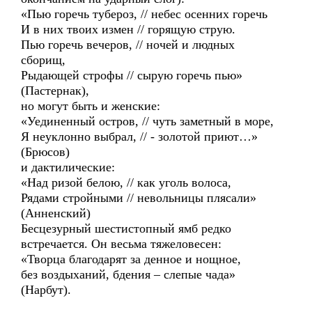
«Пью горечь тубероз, // небес осенних горечь
И в них твоих измен // горящую струю.
Пью горечь вечеров, // ночей и людных
сборищ,
Рыдающей строфы // сырую горечь пью»
(Пастернак),
но могут быть и женские:
«Уединенный остров, // чуть заметный в море,
Я неуклонно выбрал, // - золотой приют…»
(Брюсов)
и дактилические:
«Над ризой белою, // как уголь волоса,
Рядами стройными // невольницы плясали»
(Анненский)
Бесцезурный шестистопный ямб редко
встречается. Он весьма тяжеловесен:
«Творца благодарят за денное и нощное,
без воздыханий, бдения – слепые чада»
(Нарбут).