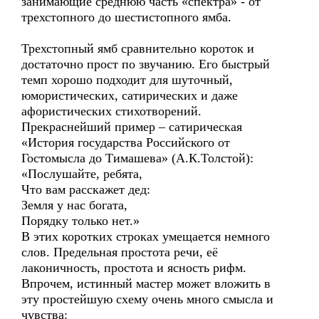
занимающие среднюю часть «спектра» - от
трехстопного до шестистопного ямба.
Трехстопный ямб сравнительно короток и
достаточно прост по звучанию. Его быстрый
темп хорошо подходит для шуточный,
юмористических, сатирических и даже
афористических стихотворений.
Прекраснейший пример – сатирическая
«История государства Российского от
Гостомысла до Тимашева» (А.К.Толстой):
«Послушайте, ребята,
Что вам расскажет дед:
Земля у нас богата,
Порядку только нет.»
В этих коротких строках умещается немного
слов. Предельная простота речи, её
лаконичность, простота и ясность рифм.
Впрочем, истинный мастер может вложить в
эту простейшую схему очень много смысла и
чувства: