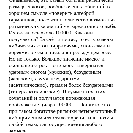
Оказывается, это самый богатый ритмически
размер. Брюсов, вообще очень любивший в
хорошем смысле «поверить алгеброй
гармонию», подсчитал количество возможных
ритмических вариаций четырехстопного ямба.
Их оказалось около 100000. Как они
получаются? За счёт ипостас, то есть замены
ямбических стоп пиррихиями, спондеями и
хореями, о чем я писала в предыдущем эссе.
Но не только. Большое значение имеют и
окончания строк – они могут завершатся
ударным слогом (мужские), безударным
(женские), двумя безударными
(дактилические), тремя и более безударными
(гипердактилические). В сумме всех этих
сочетаний и получается поражающая
воображение цифра 100000… Понятно, что
при таком богатстве ритмики четырехстопный
ямб применим для стихотворения или поэмы
любой темы, для осуществления любого
замысла.