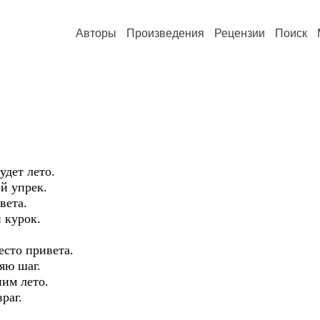
Авторы
Произведения
Рецензии
Поиск
удет лето.
й упрек.
вета.
 курок.
есто привета.
яю шаг.
ним лето.
раг.