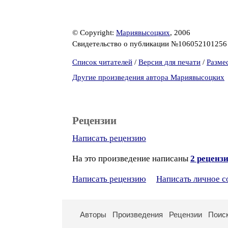
© Copyright:
Мариявысоцких
, 2006
Свидетельство о публикации №10605210125
Список читателей
/
Версия для печати
/
Разме
Другие произведения автора Мариявысоцких
Рецензии
Написать рецензию
На это произведение написаны
2 реценз
Написать рецензию
Написать личное 
Авторы
Произведения
Рецензии
Поис