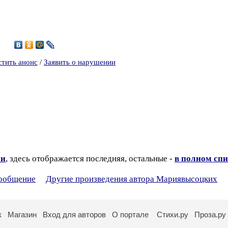
6
стить анонс
/
Заявить о нарушении
ии
, здесь отображается последняя, остальные -
в полном спи
сообщение
Другие произведения автора Мариявысоцких
к
Магазин
Вход для авторов
О портале
Стихи.ру
Проза.ру