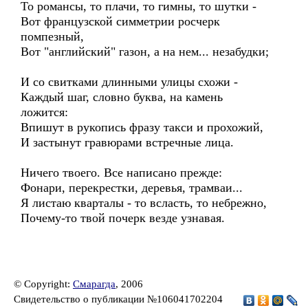
То романсы, то плачи, то гимны, то шутки -
Вот французской симметрии росчерк
помпезный,
Вот "английский" газон, а на нем... незабудки;
И со свитками длинными улицы схожи -
Каждый шаг, словно буква, на камень
ложится:
Впишут в рукопись фразу такси и прохожий,
И застынут гравюрами встречные лица.
Ничего твоего. Все написано прежде:
Фонари, перекрестки, деревья, трамваи...
Я листаю кварталы - то всласть, то небрежно,
Почему-то твой почерк везде узнавая.
© Copyright:
Смарагда
, 2006
Свидетельство о публикации №106041702204