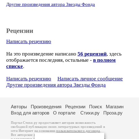
Другие произведения автора Звезды Фонда
Рецензии
Написать рецензию
На это произведение написано
56 рецензий
, здесь
отображается последняя, остальные -
в полном
списке
.
Написать рецензию
Написать личное сообщение
Другие произведения автора Звезды Фонда
Авторы
Произведения
Рецензии
Поиск
Магазин
Вход для авторов
О портале
Стихи.ру
Проза.ру
Портал Стихи.ру предоставляет авторам возможность
свободной публикации своих литературных произведений в
сети Интернет на основании
пользовательского договора
.
Все авторские права на произведения принадлежат авторам
и охраняются
законом
. Перепечатка произведений возможна