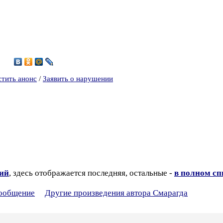
7
стить анонс
/
Заявить о нарушении
зий
, здесь отображается последняя, остальные -
в полном сп
сообщение
Другие произведения автора Смарагда