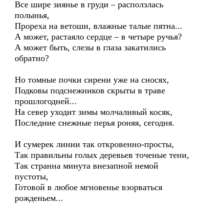
Все шире зиянье в груди – расползлась
полынья,
Прореха на ветоши, влажные талые пятна...
А может, растаяло сердце – в четыре ручья?
А может быть, слезы в глаза закатились
обратно?
Но томные почки сирени уже на сносях,
Подковы подснежников скрыты в траве
прошлогодней...
На север уходит зимы молчаливый косяк,
Последние снежные перья роняя, сегодня.
И сумерек линии так откровенно-просты,
Так правильны голых деревьев точеные тени,
Так странна минута внезапной немой
пустоты,
Готовой в любое мгновенье взорваться
рожденьем...