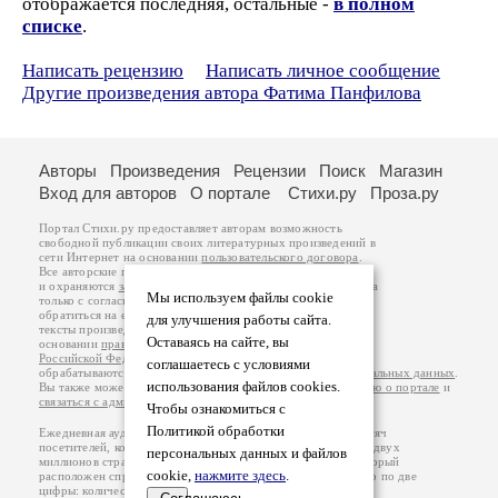
отображается последняя, остальные -
в полном
списке
.
Написать рецензию
Написать личное сообщение
Другие произведения автора Фатима Панфилова
Авторы
Произведения
Рецензии
Поиск
Магазин
Вход для авторов
О портале
Стихи.ру
Проза.ру
Портал Стихи.ру предоставляет авторам возможность
свободной публикации своих литературных произведений в
сети Интернет на основании
пользовательского договора
.
Все авторские права на произведения принадлежат авторам
и охраняются
законом
. Перепечатка произведений возможна
Мы используем файлы cookie
только с согласия его автора, к которому вы можете
обратиться на его авторской странице. Ответственность за
для улучшения работы сайта.
тексты произведений авторы несут самостоятельно на
Оставаясь на сайте, вы
основании
правил публикации
и
законодательства
Российской Федерации
. Данные пользователей
соглашаетесь с условиями
обрабатываются на основании
Политики обработки персональных данных
.
использования файлов cookies.
Вы также можете посмотреть более подробную
информацию о портале
и
связаться с администрацией
.
Чтобы ознакомиться с
Политикой обработки
Ежедневная аудитория портала Стихи.ру – порядка 200 тысяч
посетителей, которые в общей сумме просматривают более двух
персональных данных и файлов
миллионов страниц по данным счетчика посещаемости, который
cookie,
нажмите здесь
.
расположен справа от этого текста. В каждой графе указано по две
цифры: количество просмотров и количество посетителей.