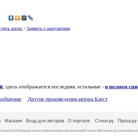
2
стить анонс
/
Заявить о нарушении
ий
, здесь отображается последняя, остальные -
в полном спи
сообщение
Другие произведения автора Клест
к
Магазин
Вход для авторов
О портале
Стихи.ру
Проза.ру
ободной публикации своих литературных произведений в сети Интернет на основании
п
ся
законом
. Перепечатка произведений возможна только с согласия его автора, к котором