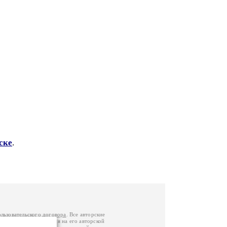
ске
.
ользовательского договора
. Все авторские
у вы можете обратиться на его авторской