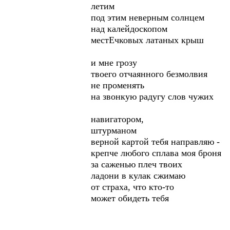
летим
под этим неверным солнцем
над калейдоскопом
местЕчковых латаных крыш
и мне грозу
твоего отчаянного безмолвия
не променять
на звонкую радугу слов чужих
навигатором,
штурманом
верной картой тебя направляю -
крепче любого сплава моя броня
за саженью плеч твоих
ладони в кулак сжимаю
от страха, что кто-то
может обидеть тебя