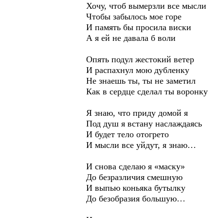
Хочу, чтоб вымерзли все мысли
Чтобы забылось мое горе
И память бы просила виски
А я ей не давала б воли
Опять подул жестокий ветер
И распахнул мою дубленку
Не знаешь ты, ты не заметил
Как в сердце сделал ты воронку
Я знаю, что приду домой я
Под душ я встану наслаждаясь
И будет тело отогрето
И мысли все уйдут, я знаю…
И снова сделаю я «маску»
До безразличия смешную
И выпью коньяка бутылку
До безобразия большую…