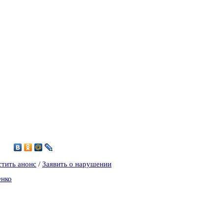
6
стить анонс
/
Заявить о нарушении
енко