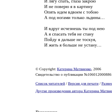
И лягу спать, глаза закрою
И не поверю я в картину
Опять идем вдвоем с тобою
А под ногами только льдины…
И вдруг исчезнешь ты под нею
А я спасать тебя не стану
Пойду я дальше не тоскуя,
И жить я больше не устану…
© Copyright:
Катерина Матвиенко
, 2006
Свидетельство о публикации №10601200088
Список читателей
/
Версия для печати
/
Разме
Другие произведения автора Катерина Матви