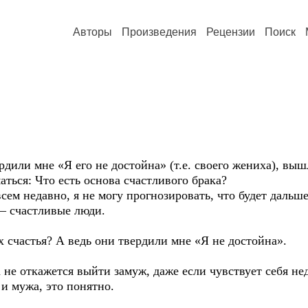
Авторы
Произведения
Рецензии
Поиск
рдили мне «Я его не достойна» (т.е. своего жениха), выш
аться: Что есть основа счастливого брака?
ем недавно, я не могу прогнозировать, что будет дальше
 – счастливые люди.
х счастья? А ведь они твердили мне «Я не достойна».
не откажется выйти замуж, даже если чувствует себя не
 и мужа, это понятно.