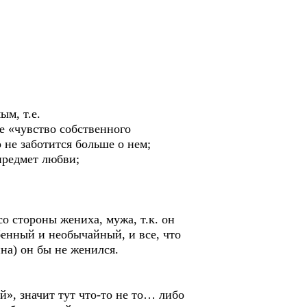
м, т.е.
е «чувство собственного
 не заботится больше о нем;
предмет любви;
о стороны жениха, мужа, т.к. он
обенный и необычайный, и все, что
йна) он бы не женился.
», значит тут что-то не то… либо