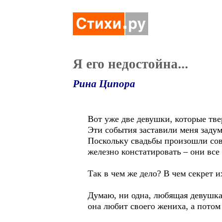
Я его недостойна...
Рина Ципора
Вот уже две девушки, которые тве
Эти события заставили меня задум
Поскольку свадьбы произошли совс
железно констатировать – они все
Так в чем же дело? В чем секрет и
Думаю, ни одна, любящая девушка 
она любит своего жениха, а потом