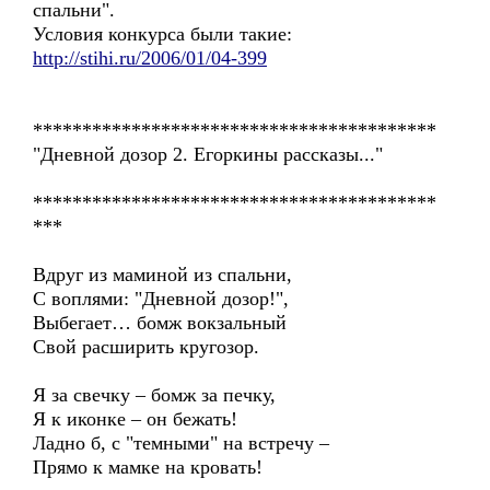
спальни".
Условия конкурса были такие:
http://stihi.ru/2006/01/04-399
*****************************************
"Дневной дозор 2. Егоркины рассказы..."
*****************************************
***
Вдруг из маминой из спальни,
С воплями: "Дневной дозор!",
Выбегает… бомж вокзальный
Свой расширить кругозор.
Я за свечку – бомж за печку,
Я к иконке – он бежать!
Ладно б, с "темными" на встречу –
Прямо к мамке на кровать!