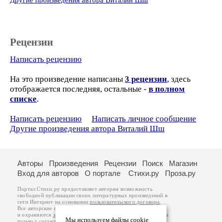
Другие произведения автора Виталий Шш
Рецензии
Написать рецензию
На это произведение написаны
3 рецензии
, здесь
отображается последняя, остальные -
в полном
списке
.
Написать рецензию
Написать личное сообщение
Другие произведения автора Виталий Шш
Авторы
Произведения
Рецензии
Поиск
Магазин
Вход для авторов
О портале
Стихи.ру
Проза.ру
Портал Стихи.ру предоставляет авторам возможность
свободной публикации своих литературных произведений в
сети Интернет на основании
пользовательского договора
.
Все авторские права на произведения принадлежат авторам
и охраняются
законом
. Перепечатка произведений возможна
Мы используем файлы cookie
только с согласия его автора, к которому вы можете