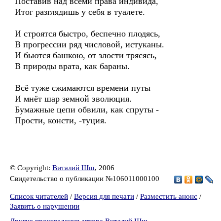
Поставив над всеми права индивида,
Итог разглядишь у себя в туалете.
И строятся быстро, беспечно плодясь,
В прогрессии ряд числовой, истуканы.
И бьются башкою, от злости трясясь,
В природы врата, как бараны.
Всё туже сжимаются времени путы
И мнёт шар земной эволюция.
Бумажные цепи обвили, как спруты -
Прости, консти, -туция.
© Copyright:
Виталий Шш
, 2006
Свидетельство о публикации №106011000100
Список читателей
/
Версия для печати
/
Разместить анонс
/
Заявить о нарушении