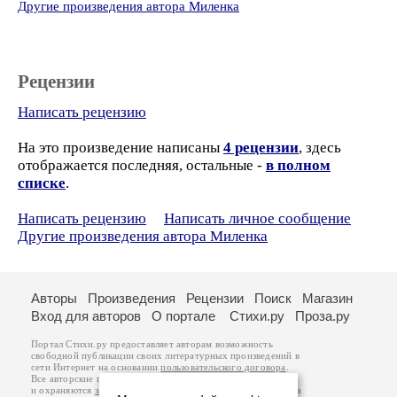
Другие произведения автора Миленка
Рецензии
Написать рецензию
На это произведение написаны
4 рецензии
, здесь
отображается последняя, остальные -
в полном
списке
.
Написать рецензию
Написать личное сообщение
Другие произведения автора Миленка
Авторы
Произведения
Рецензии
Поиск
Магазин
Вход для авторов
О портале
Стихи.ру
Проза.ру
Портал Стихи.ру предоставляет авторам возможность
свободной публикации своих литературных произведений в
сети Интернет на основании
пользовательского договора
.
Все авторские права на произведения принадлежат авторам
и охраняются
законом
. Перепечатка произведений возможна