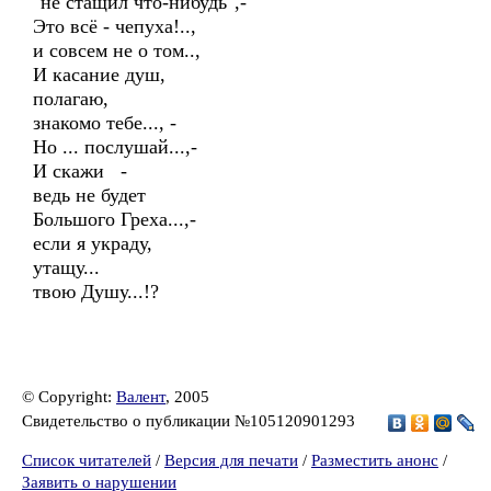
"не стащил что-нибудь",-
Это всё - чепуха!..,
и совсем не о том..,
И касание душ,
полагаю,
знакомо тебе..., -
Но ... послушай...,-
И скажи -
ведь не будет
Большого Греха...,-
если я украду,
утащу...
твою Душу...!?
© Copyright:
Валент
, 2005
Свидетельство о публикации №105120901293
Список читателей
/
Версия для печати
/
Разместить анонс
/
Заявить о нарушении