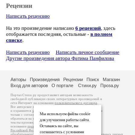
Рецензии
Написать рецензию
На это произведение написано
6 рецензий
, здесь
отображается последняя, остальные -
в полном
списке
.
Написать рецензию
Написать личное сообщение
Другие произведения автора Фатима Панфилова
Авторы
Произведения
Рецензии
Поиск
Магазин
Вход для авторов
О портале
Стихи.ру
Проза.ру
Портал Стихи.ру предоставляет авторам возможность
свободной публикации своих литературных произведений в
сети Интернет на основании
пользовательского договора
.
Все авторские права на произведения принадлежат авторам
и охраняются
законом
. Перепечатка произведений возможна
Мы используем файлы cookie
только с согласия его автора, к которому вы можете
обратиться на его авторской странице. Ответственность за
для улучшения работы сайта.
тексты произведений авторы несут самостоятельно на
Оставаясь на сайте, вы
основании
правил публикации
и
законодательства
Российской Федерации
. Данные пользователей
соглашаетесь с условиями
обрабатываются на основании
Политики обработки персональных данных
.