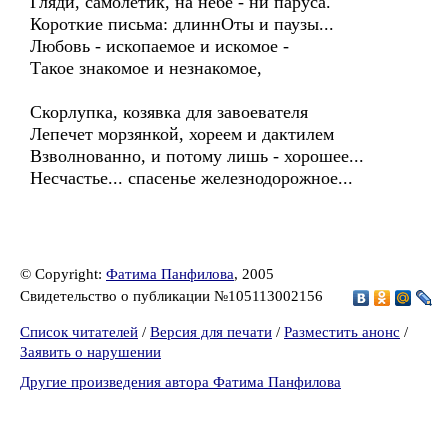
Гляди, самолетик, на небе - ни паруса.
Короткие письма: длиннОты и паузы...
Любовь - ископаемое и искомое -
Такое знакомое и незнакомое,
Скорлупка, козявка для завоевателя
Лепечет морзянкой, хореем и дактилем
Взволнованно, и потому лишь - хорошее...
Несчастье... спасенье железнодорожное...
© Copyright:
Фатима Панфилова
, 2005
Свидетельство о публикации №105113002156
Список читателей
/
Версия для печати
/
Разместить анонс
/
Заявить о нарушении
Другие произведения автора Фатима Панфилова