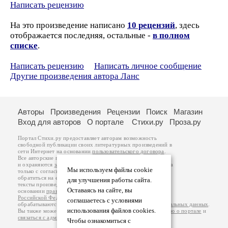
Написать рецензию
На это произведение написано
10 рецензий
, здесь
отображается последняя, остальные -
в полном
списке
.
Написать рецензию
Написать личное сообщение
Другие произведения автора Ланс
Авторы
Произведения
Рецензии
Поиск
Магазин
Вход для авторов
О портале
Стихи.ру
Проза.ру
Портал Стихи.ру предоставляет авторам возможность
свободной публикации своих литературных произведений в
сети Интернет на основании
пользовательского договора
.
Все авторские права на произведения принадлежат авторам
и охраняются
законом
. Перепечатка произведений возможна
Мы используем файлы cookie
только с согласия его автора, к которому вы можете
обратиться на его авторской странице. Ответственность за
для улучшения работы сайта.
тексты произведений авторы несут самостоятельно на
Оставаясь на сайте, вы
основании
правил публикации
и
законодательства
Российской Федерации
. Данные пользователей
соглашаетесь с условиями
обрабатываются на основании
Политики обработки персональных данных
.
использования файлов cookies.
Вы также можете посмотреть более подробную
информацию о портале
и
связаться с администрацией
.
Чтобы ознакомиться с