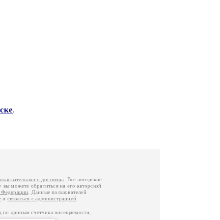
ске
.
ользовательского договора
. Все авторские
у вы можете обратиться на его авторской
й Федерации
. Данные пользователей
е
и
связаться с администрацией
.
ц по данным счетчика посещаемости,