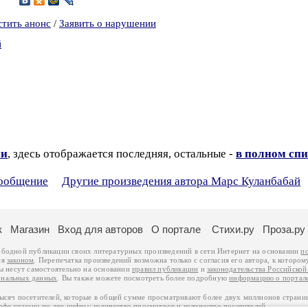
стить анонс
/
Заявить о нарушении
й
ии
, здесь отображается последняя, остальные -
в полном спи
сообщение
Другие произведения автора Марс Куланбабай
к
Магазин
Вход для авторов
О портале
Стихи.ру
Проза.ру
ободной публикации своих литературных произведений в сети Интернет на основании
п
ся
законом
. Перепечатка произведений возможна только с согласия его автора, к котором
ры несут самостоятельно на основании
правил публикации
и
законодательства Российско
ональных данных
. Вы также можете посмотреть более подробную
информацию о портал
тысяч посетителей, которые в общей сумме просматривают более двух миллионов страни
афе указано по две цифры: количество просмотров и количество посетителей.