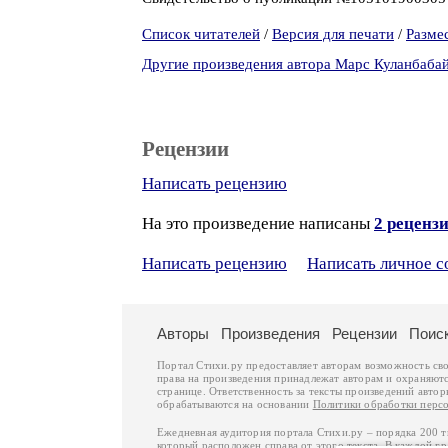
Список читателей
/
Версия для печати
/
Разме
Другие произведения автора Марс Куланбаба
Рецензии
Написать рецензию
На это произведение написаны
2 реценз
Написать рецензию
Написать личное 
Авторы
Произведения
Рецензии
Поис
Портал Стихи.ру предоставляет авторам возможность св
права на произведения принадлежат авторам и охраняют
странице. Ответственность за тексты произведений авто
обрабатываются на основании
Политики обработки перс
Ежедневная аудитория портала Стихи.ру – порядка 200 
который расположен справа от этого текста. В каждой гр