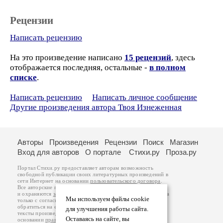
Рецензии
Написать рецензию
На это произведение написано
15 рецензий
, здесь
отображается последняя, остальные -
в полном
списке
.
Написать рецензию
Написать личное сообщение
Другие произведения автора Твоя Изнеженная
Авторы
Произведения
Рецензии
Поиск
Магазин
Вход для авторов
О портале
Стихи.ру
Проза.ру
Портал Стихи.ру предоставляет авторам возможность
свободной публикации своих литературных произведений в
сети Интернет на основании
пользовательского договора
.
Все авторские права на произведения принадлежат авторам
и охраняются
законом
. Перепечатка произведений возможна
Мы используем файлы cookie
только с согласия его автора, к которому вы можете
обратиться на его авторской странице. Ответственность за
для улучшения работы сайта.
тексты произведений авторы несут самостоятельно на
Оставаясь на сайте, вы
основании
правил публикации
и
законодательства