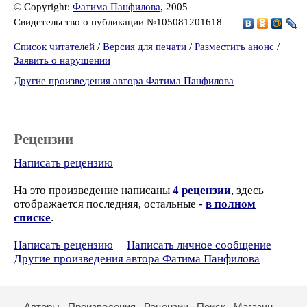
© Copyright:
Фатима Панфилова
, 2005
Свидетельство о публикации №105081201618
Список читателей
/
Версия для печати
/
Разместить анонс
/
Заявить о нарушении
Другие произведения автора Фатима Панфилова
Рецензии
Написать рецензию
На это произведение написаны
4 рецензии
, здесь
отображается последняя, остальные -
в полном
списке
.
Написать рецензию
Написать личное сообщение
Другие произведения автора Фатима Панфилова
Авторы
Произведения
Рецензии
Поиск
Магазин