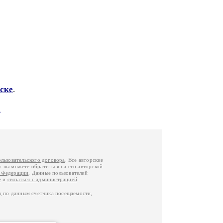
ске
.
а
ользовательского договора
. Все авторские
у вы можете обратиться на его авторской
й Федерации
. Данные пользователей
е
и
связаться с администрацией
.
ц по данным счетчика посещаемости,