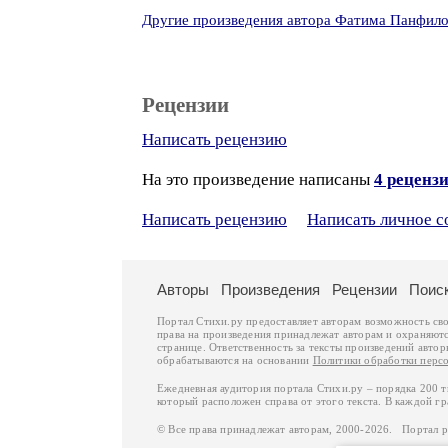
Другие произведения автора Фатима Панфил
Рецензии
Написать рецензию
На это произведение написаны
4 реценз
Написать рецензию
Написать личное 
Авторы
Произведения
Рецензии
Поис
Портал Стихи.ру предоставляет авторам возможность св
права на произведения принадлежат авторам и охраняют
странице. Ответственность за тексты произведений авто
обрабатываются на основании
Политики обработки перс
Ежедневная аудитория портала Стихи.ру – порядка 200 
который расположен справа от этого текста. В каждой гр
© Все права принадлежат авторам, 2000-2026. Портал 