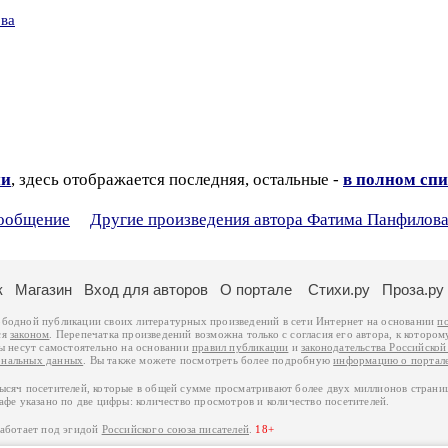
ова
ии
, здесь отображается последняя, остальные -
в полном спи
сообщение
Другие произведения автора Фатима Панфилов
к
Магазин
Вход для авторов
О портале
Стихи.ру
Проза.ру
ободной публикации своих литературных произведений в сети Интернет на основании
п
ся
законом
. Перепечатка произведений возможна только с согласия его автора, к котором
ры несут самостоятельно на основании
правил публикации
и
законодательства Российско
ональных данных
. Вы также можете посмотреть более подробную
информацию о портал
тысяч посетителей, которые в общей сумме просматривают более двух миллионов страни
афе указано по две цифры: количество просмотров и количество посетителей.
работает под эгидой
Российского союза писателей
.
18+