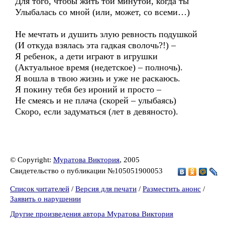
Для того, чтобы жить той минутой, когда ты
Улыбалась со мной (или, может, со всеми…)
Не мечтать и душить злую ревность подушкой
(И откуда взялась эта гадкая сволочь?!) –
Я ребенок, а дети играют в игрушки
(Актуальное время (недетское) – полночь).
Я вошла в твою жизнь и уже не раскаюсь.
Я покину тебя без ироний и просто –
Не смеясь и не плача (скорей – улыбаясь)
Скоро, если задуматься (лет в девяносто).
© Copyright:
Муратова Виктория
, 2005
Свидетельство о публикации №105051900053
Список читателей
/
Версия для печати
/
Разместить анонс
/
Заявить о нарушении
Другие произведения автора Муратова Виктория