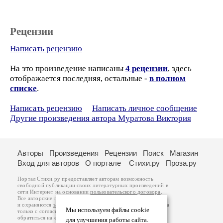
Рецензии
Написать рецензию
На это произведение написаны
4 рецензии
, здесь
отображается последняя, остальные -
в полном
списке
.
Написать рецензию
Написать личное сообщение
Другие произведения автора Муратова Виктория
Авторы
Произведения
Рецензии
Поиск
Магазин
Вход для авторов
О портале
Стихи.ру
Проза.ру
Портал Стихи.ру предоставляет авторам возможность
свободной публикации своих литературных произведений в
сети Интернет на основании
пользовательского договора
.
Все авторские права на произведения принадлежат авторам
и охраняются
законом
. Перепечатка произведений возможна
Мы используем файлы cookie
только с согласия его автора, к которому вы можете
обратиться на его авторской странице. Ответственность за
для улучшения работы сайта.