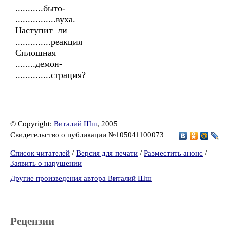
...........быто-
................вуха.
Наступит ли
..............реакция
Сплошная
........демон-
..............страция?
© Copyright:
Виталий Шш
, 2005
Свидетельство о публикации №105041100073
Список читателей
/
Версия для печати
/
Разместить анонс
/
Заявить о нарушении
Другие произведения автора Виталий Шш
Рецензии