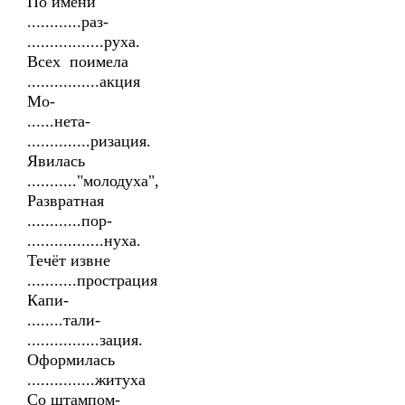
По имени
............раз-
.................руха.
Всех поимела
................акция
Мо-
......нета-
..............ризация.
Явилась
..........."молодуха",
Развратная
............пор-
.................нуха.
Течёт извне
...........прострация
Капи-
........тали-
................зация.
Оформилась
...............житуха
Со штампом-