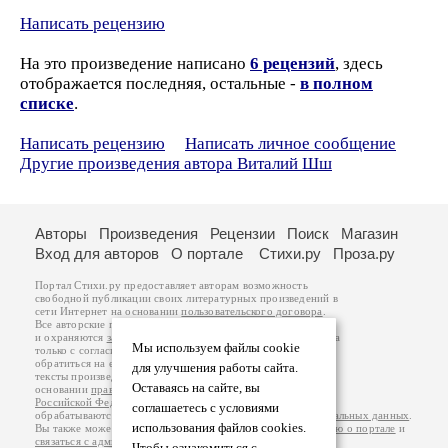
Написать рецензию
На это произведение написано
6 рецензий
, здесь
отображается последняя, остальные -
в полном
списке
.
Написать рецензию
Написать личное сообщение
Другие произведения автора Виталий Шш
Авторы
Произведения
Рецензии
Поиск
Магазин
Вход для авторов
О портале
Стихи.ру
Проза.ру
Портал Стихи.ру предоставляет авторам возможность
свободной публикации своих литературных произведений в
сети Интернет на основании
пользовательского договора
.
Все авторские права на произведения принадлежат авторам
и охраняются
законом
. Перепечатка произведений возможна
Мы используем файлы cookie
только с согласия его автора, к которому вы можете
обратиться на его авторской странице. Ответственность за
для улучшения работы сайта.
тексты произведений авторы несут самостоятельно на
Оставаясь на сайте, вы
основании
правил публикации
и
законодательства
Российской Федерации
. Данные пользователей
соглашаетесь с условиями
обрабатываются на основании
Политики обработки персональных данных
.
использования файлов cookies.
Вы также можете посмотреть более подробную
информацию о портале
и
связаться с администрацией
.