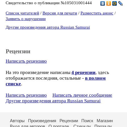
Свидетельство о публикации №105031001444
Список читателей
/
Версия для печати
/
Разместить анонс
/
Заявить о нарушении
Другие произведения автора Russian Samurai
Рецензии
Написать рецензию
На это произведение написаны
4 рецензии
, здесь
отображается последняя, остальные -
в полном
списке
.
Написать рецензию
Написать личное сообщение
Другие произведения автора Russian Samurai
Авторы
Произведения
Рецензии
Поиск
Магазин
Вход для авторов
О портале
Стихи.ру
Проза.ру