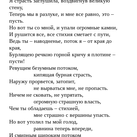
Я страсть заглушила, воздвигнув великую
стену,
Теперь мы в разлуке, и мне все равно, это –
пусть.
Но вот ты со мной, и упали огромные камни,
И рушится все, все стихия сметает с пути,
Ведь ты – наводненье, поток я – от края до
края,
Бурлящею речкою горной кричу я плотине –
пусти!
Ревущим безумным потоком,
кипящая бурная страсть,
Наружу прорвется, затопит,
не вырваться мне, не пропасть.
Ничем не сковать, не упрятать,
огромную страшную власть,
Чем ты обладаешь – стихией,
мне страшно с вершины упасть.
Но вот утолил ты мой голод,
равнина теперь впереди,
И смирным широким потоком