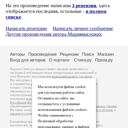
На это произведение написаны
3 рецензии
, здесь
отображается последняя, остальные -
в полном
списке
.
Написать рецензию
Написать личное сообщение
Другие произведения автора Мариявысоцких
Авторы
Произведения
Рецензии
Поиск
Магазин
Вход для авторов
О портале
Стихи.ру
Проза.ру
Портал Стихи.ру предоставляет авторам возможность
свободной публикации своих литературных произведений в
сети Интернет на основании
пользовательского договора
.
Все авторские права на произведения принадлежат авторам
и охраняются
законом
. Перепечатка произведений возможна
Мы используем файлы cookie
только с согласия его автора, к которому вы можете
обратиться на его авторской странице. Ответственность за
для улучшения работы сайта.
тексты произведений авторы несут самостоятельно на
Оставаясь на сайте, вы
основании
правил публикации
и
законодательства
Российской Федерации
. Данные пользователей
соглашаетесь с условиями
обрабатываются на основании
Политики обработки персональных данных
.
использования файлов cookies.
Вы также можете посмотреть более подробную
информацию о портале
и
связаться с администрацией
.
Чтобы ознакомиться с
Политикой обработки
Ежедневная аудитория портала Стихи.ру – порядка 200 тысяч
посетителей, которые в общей сумме просматривают более двух
персональных данных и файлов