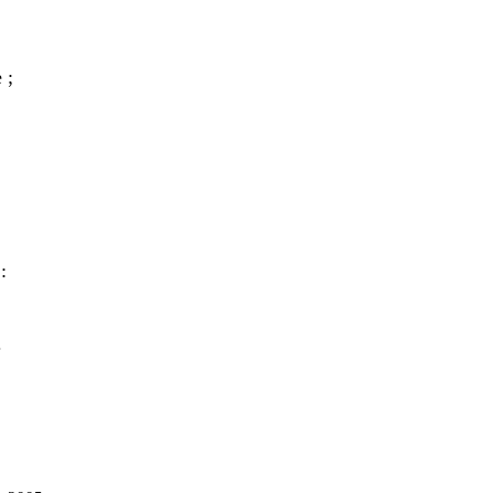
 ;
:
.
.