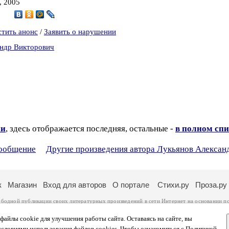
, 2005
9
стить анонс
/
Заявить о нарушении
андр Викторович
ии
, здесь отображается последняя, остальные -
в полном спи
сообщение
Другие произведения автора Лукьянов Алексан
к
Магазин
Вход для авторов
О портале
Стихи.ру
Проза.ру
ободной публикации своих литературных произведений в сети Интернет на основании
п
ся
законом
. Перепечатка произведений возможна только с согласия его автора, к котором
ры несут самостоятельно на основании
правил публикации
и
законодательства Российско
айлы cookie для улучшения работы сайта. Оставаясь на сайте, вы
ональных данных
. Вы также можете посмотреть более подробную
информацию о портал