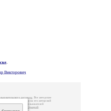
ске
.
др Викторович
ользовательского договора
. Все авторские
у вы можете обратиться на его авторской
й Федерации
. Данные пользователей
е
и
связаться с администрацией
.