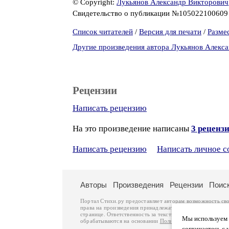
© Copyright:
Лукьянов Александр Викторович
Свидетельство о публикации №10502210060
Список читателей
/
Версия для печати
/
Разме
Другие произведения автора Лукьянов Алекс
Рецензии
Написать рецензию
На это произведение написаны
3 реценз
Написать рецензию
Написать личное 
Авторы
Произведения
Рецензии
Поис
Портал Стихи.ру предоставляет авторам возможность св
права на произведения принадлежат авторам и охраняют
странице. Ответственность за тексты произведений авто
Мы используем ф
обрабатываются на основании
Политики обработки перс