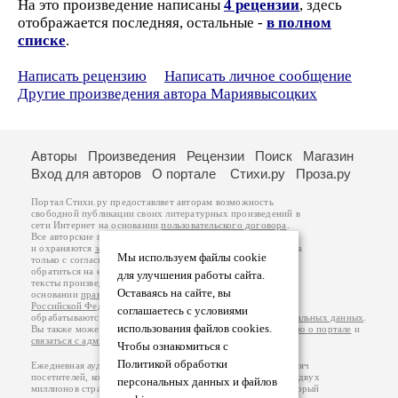
На это произведение написаны
4 рецензии
, здесь
отображается последняя, остальные -
в полном
списке
.
Написать рецензию
Написать личное сообщение
Другие произведения автора Мариявысоцких
Авторы
Произведения
Рецензии
Поиск
Магазин
Вход для авторов
О портале
Стихи.ру
Проза.ру
Портал Стихи.ру предоставляет авторам возможность
свободной публикации своих литературных произведений в
сети Интернет на основании
пользовательского договора
.
Все авторские права на произведения принадлежат авторам
и охраняются
законом
. Перепечатка произведений возможна
Мы используем файлы cookie
только с согласия его автора, к которому вы можете
обратиться на его авторской странице. Ответственность за
для улучшения работы сайта.
тексты произведений авторы несут самостоятельно на
Оставаясь на сайте, вы
основании
правил публикации
и
законодательства
Российской Федерации
. Данные пользователей
соглашаетесь с условиями
обрабатываются на основании
Политики обработки персональных данных
.
использования файлов cookies.
Вы также можете посмотреть более подробную
информацию о портале
и
связаться с администрацией
.
Чтобы ознакомиться с
Политикой обработки
Ежедневная аудитория портала Стихи.ру – порядка 200 тысяч
посетителей, которые в общей сумме просматривают более двух
персональных данных и файлов
миллионов страниц по данным счетчика посещаемости, который