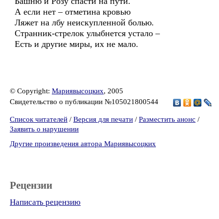
Башню и Розу спасти на пути.
А если нет – отметина кровью
Ляжет на лбу неискупленной болью.
Странник-стрелок улыбнется устало –
Есть и другие миры, их не мало.
© Copyright:
Мариявысоцких
, 2005
Свидетельство о публикации №105021800544
Список читателей
/
Версия для печати
/
Разместить анонс
/
Заявить о нарушении
Другие произведения автора Мариявысоцких
Рецензии
Написать рецензию