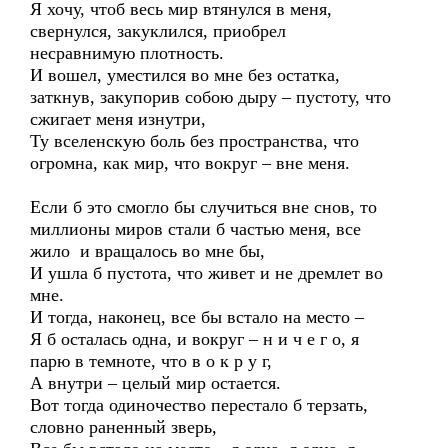
Я хочу, чтоб весь мир втянулся в меня,
свернулся, закуклился, приобрел
несравнимую плотность.
И вошел, уместился во мне без остатка,
заткнув, закупорив собою дыру – пустоту, что
сжигает меня изнутри,
Ту вселенскую боль без пространства, что
огромна, как мир, что вокруг – вне меня.
Если б это смогло бы случиться вне снов, то
миллионы миров стали б частью меня, все
жило и вращалось во мне бы,
И ушла б пустота, что живет и не дремлет во
мне.
И тогда, наконец, все бы встало на место –
Я б осталась одна, и вокруг – н и ч е г о, я
парю в темноте, что в о к р у г,
А внутри – целый мир остается.
Вот тогда одиночество перестало б терзать,
словно раненный зверь,