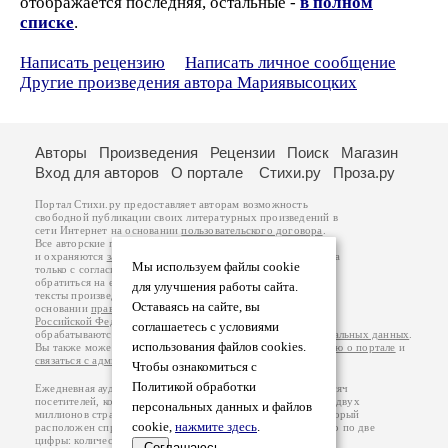
отображается последняя, остальные -
в полном
списке
.
Написать рецензию
Написать личное сообщение
Другие произведения автора Мариявысоцких
Авторы
Произведения
Рецензии
Поиск
Магазин
Вход для авторов
О портале
Стихи.ру
Проза.ру
Портал Стихи.ру предоставляет авторам возможность
свободной публикации своих литературных произведений в
сети Интернет на основании
пользовательского договора
.
Все авторские права на произведения принадлежат авторам
и охраняются
законом
. Перепечатка произведений возможна
Мы используем файлы cookie
только с согласия его автора, к которому вы можете
обратиться на его авторской странице. Ответственность за
для улучшения работы сайта.
тексты произведений авторы несут самостоятельно на
Оставаясь на сайте, вы
основании
правил публикации
и
законодательства
Российской Федерации
. Данные пользователей
соглашаетесь с условиями
обрабатываются на основании
Политики обработки персональных данных
.
использования файлов cookies.
Вы также можете посмотреть более подробную
информацию о портале
и
связаться с администрацией
.
Чтобы ознакомиться с
Политикой обработки
Ежедневная аудитория портала Стихи.ру – порядка 200 тысяч
посетителей, которые в общей сумме просматривают более двух
персональных данных и файлов
миллионов страниц по данным счетчика посещаемости, который
cookie,
нажмите здесь
.
расположен справа от этого текста. В каждой графе указано по две
цифры: количество просмотров и количество посетителей.
Соглашаюсь