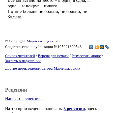
Все бы встало на место – я одна, я одна, я
одна… и вокруг – никого…
Но мне больше не больно, не больно, не
больно.
© Copyright:
Мариявысоцких
, 2005
Свидетельство о публикации №105021800543
Список читателей
/
Версия для печати
/
Разместить анонс
/
Заявить о нарушении
Другие произведения автора Мариявысоцких
Рецензии
Написать рецензию
На это произведение написаны
3 рецензии
, здесь