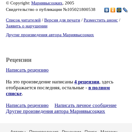
© Copyright:
Мариявысоцких
, 2005
Свидетельство о публикации №105021800538
Список читателей
/
Версия для печати
/
Разместить анонс
/
Заявить о нарушении
Другие произведения автора Мариявысоцких
Рецензии
Написать рецензию
На это произведение написаны
4 рецензии
, здесь
отображается последняя, остальные -
в полном
списке
.
Написать рецензию
Написать личное сообщение
Другие произведения автора Мариявысоцких
Авторы
Произведения
Рецензии
Поиск
Магазин