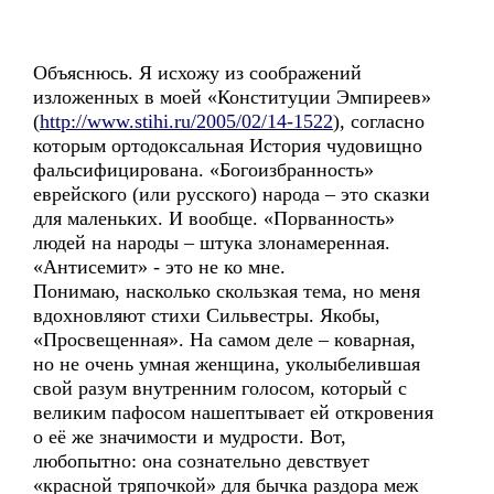
Объяснюсь. Я исхожу из соображений
изложенных в моей «Конституции Эмпиреев»
(
http://www.stihi.ru/2005/02/14-1522
), согласно
которым ортодоксальная История чудовищно
фальсифицирована. «Богоизбранность»
еврейского (или русского) народа – это сказки
для маленьких. И вообще. «Порванность»
людей на народы – штука злонамеренная.
«Антисемит» - это не ко мне.
Понимаю, насколько скользкая тема, но меня
вдохновляют стихи Сильвестры. Якобы,
«Просвещенная». На самом деле – коварная,
но не очень умная женщина, уколыбелившая
свой разум внутренним голосом, который с
великим пафосом нашептывает ей откровения
о её же значимости и мудрости. Вот,
любопытно: она сознательно девствует
«красной тряпочкой» для бычка раздора меж