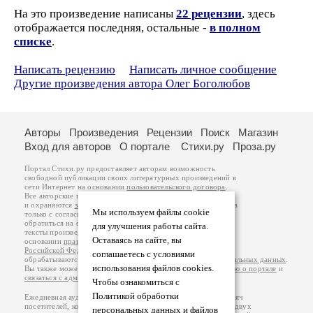
На это произведение написаны
22 рецензии
, здесь
отображается последняя, остальные -
в полном
списке
.
Написать рецензию
Написать личное сообщение
Другие произведения автора Олег Боголюбов
Авторы
Произведения
Рецензии
Поиск
Магазин
Вход для авторов
О портале
Стихи.ру
Проза.ру
Портал Стихи.ру предоставляет авторам возможность
свободной публикации своих литературных произведений в
сети Интернет на основании
пользовательского договора
.
Все авторские права на произведения принадлежат авторам
и охраняются
законом
. Перепечатка произведений возможна
Мы используем файлы cookie
только с согласия его автора, к которому вы можете
обратиться на его авторской странице. Ответственность за
для улучшения работы сайта.
тексты произведений авторы несут самостоятельно на
Оставаясь на сайте, вы
основании
правил публикации
и
законодательства
Российской Федерации
. Данные пользователей
соглашаетесь с условиями
обрабатываются на основании
Политики обработки персональных данных
.
использования файлов cookies.
Вы также можете посмотреть более подробную
информацию о портале
и
связаться с администрацией
.
Чтобы ознакомиться с
Политикой обработки
Ежедневная аудитория портала Стихи.ру – порядка 200 тысяч
посетителей, которые в общей сумме просматривают более двух
персональных данных и файлов