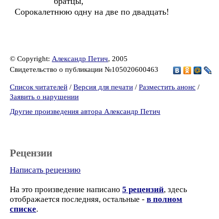
братцы,
Сорокалетнюю одну на две по двадцать!
© Copyright:
Александр Петич
, 2005
Свидетельство о публикации №105020600463
Список читателей
/
Версия для печати
/
Разместить анонс
/
Заявить о нарушении
Другие произведения автора Александр Петич
Рецензии
Написать рецензию
На это произведение написано
5 рецензий
, здесь
отображается последняя, остальные -
в полном
списке
.