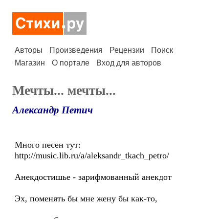
Авторы
Произведения
Рецензии
Поиск
Магазин
О портале
Вход для авторов
Мечты... мечты...
Александр Петич
Много песен тут:
http://music.lib.ru/a/aleksandr_tkach_petro/
Анекдостишье - зарифмованный анекдот
Эх, поменять бы мне жену бы как-то,