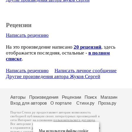
Другие произведения автора Жуков Сергей
Рецензии
Написать рецензию
На это произведение написано
20 рецензий
, здесь
отображается последняя, остальные -
в полном
списке
.
Написать рецензию
Написать личное сообщение
Другие произведения автора Жуков Сергей
Авторы
Произведения
Рецензии
Поиск
Магазин
Вход для авторов
О портале
Стихи.ру
Проза.ру
Портал Стихи.ру предоставляет авторам возможность
свободной публикации своих литературных произведений в
сети Интернет на основании
пользовательского договора
.
Все авторские права на произведения принадлежат авторам
и охраняются
законом
. Перепечатка произведений возможна
Мы используем файлы cookie
только с согласия его автора, к которому вы можете