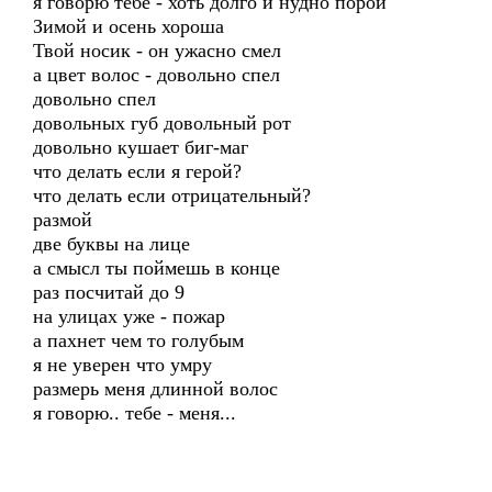
я говорю тебе - хоть долго и нудно порой
Зимой и осень хороша
Твой носик - он ужасно смел
а цвет волос - довольно спел
довольно спел
довольных губ довольный рот
довольно кушает биг-маг
что делать если я герой?
что делать если отрицательный?
размой
две буквы на лице
а смысл ты поймешь в конце
раз посчитай до 9
на улицах уже - пожар
а пахнет чем то голубым
я не уверен что умру
размерь меня длинной волос
я говорю.. тебе - меня...