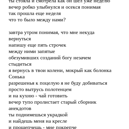
ты стояла и смотрела как он шел уже неделю
вечер робко улыбнулся и осекся понимая
так прошла еще неделя
что то было между нами?
завтра утром понимая, что мне некуда
вернуться
напишу еще пять строчек
между ними запятые
обезумивших созданий богу незачем
стыдиться
я вернусь в твои колени, мокрый как болонка
Сонька
разрешенья к поцелую я не буду добиваться
просто вытрусь полотенцем
и на кухню - чай готовить
вечер тупо пролистает старый сборник
анекдотов
ты поднимешься украдкой
и найдешь меня на кресле
и прошепчешь - мне покрепче