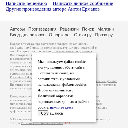
Написать рецензию
Написать личное сообщение
Другие произведения автора Антон Ермаков
Авторы
Произведения
Рецензии
Поиск
Магазин
Вход для авторов
О портале
Стихи.ру
Проза.ру
Портал Стихи.ру предоставляет авторам возможность
свободной публикации своих литературных произведений в
сети Интернет на основании
пользовательского договора
.
Все авторские права на произведения принадлежат авторам
и охраняются
законом
. Перепечатка произведений возможна
Мы используем файлы cookie
только с согласия его автора, к которому вы можете
обратиться на его авторской странице. Ответственность за
для улучшения работы сайта.
тексты произведений авторы несут самостоятельно на
Оставаясь на сайте, вы
основании
правил публикации
и
законодательства
Российской Федерации
. Данные пользователей
соглашаетесь с условиями
обрабатываются на основании
Политики обработки персональных данных
.
использования файлов cookies.
Вы также можете посмотреть более подробную
информацию о портале
и
связаться с администрацией
.
Чтобы ознакомиться с
Политикой обработки
Ежедневная аудитория портала Стихи.ру – порядка 200 тысяч
посетителей, которые в общей сумме просматривают более двух
персональных данных и файлов
миллионов страниц по данным счетчика посещаемости, который
cookie,
нажмите здесь
.
расположен справа от этого текста. В каждой графе указано по две
цифры: количество просмотров и количество посетителей.
Соглашаюсь
© Все права принадлежат авторам, 2000-2026. Портал работает под
эгидой
Российского союза писателей
.
18+