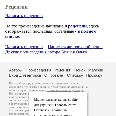
Рецензии
Написать рецензию
На это произведение написано
8 рецензий
, здесь
отображается последняя, остальные -
в полном
списке
.
Написать рецензию
Написать личное сообщение
Другие произведения автора Бедная Ольга
Авторы
Произведения
Рецензии
Поиск
Магазин
Вход для авторов
О портале
Стихи.ру
Проза.ру
Портал Стихи.ру предоставляет авторам возможность
свободной публикации своих литературных произведений в
сети Интернет на основании
пользовательского договора
.
Все авторские права на произведения принадлежат авторам
и охраняются
законом
. Перепечатка произведений возможна
Мы используем файлы cookie
только с согласия его автора, к которому вы можете
обратиться на его авторской странице. Ответственность за
для улучшения работы сайта.
тексты произведений авторы несут самостоятельно на
Оставаясь на сайте, вы
основании
правил публикации
и
законодательства
Российской Федерации
. Данные пользователей
соглашаетесь с условиями