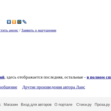
0
стить анонс
/
Заявить о нарушении
зий
, здесь отображается последняя, остальные -
в полном сп
сообщение
Другие произведения автора Ланс
к
Магазин
Вход для авторов
О портале
Стихи.ру
Проза.ру