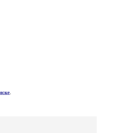
иске
.