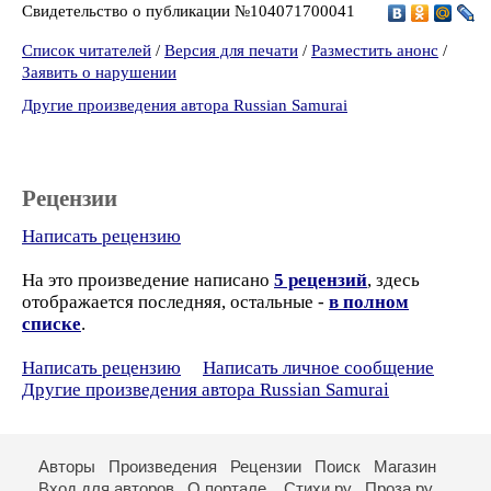
Свидетельство о публикации №104071700041
Список читателей
/
Версия для печати
/
Разместить анонс
/
Заявить о нарушении
Другие произведения автора Russian Samurai
Рецензии
Написать рецензию
На это произведение написано
5 рецензий
, здесь
отображается последняя, остальные -
в полном
списке
.
Написать рецензию
Написать личное сообщение
Другие произведения автора Russian Samurai
Авторы
Произведения
Рецензии
Поиск
Магазин
Вход для авторов
О портале
Стихи.ру
Проза.ру