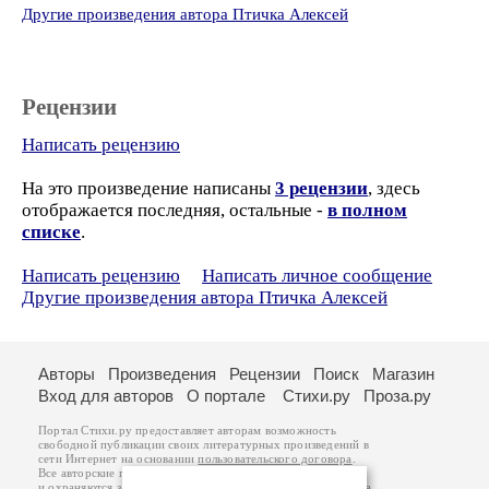
Другие произведения автора Птичка Алексей
Рецензии
Написать рецензию
На это произведение написаны
3 рецензии
, здесь
отображается последняя, остальные -
в полном
списке
.
Написать рецензию
Написать личное сообщение
Другие произведения автора Птичка Алексей
Авторы
Произведения
Рецензии
Поиск
Магазин
Вход для авторов
О портале
Стихи.ру
Проза.ру
Портал Стихи.ру предоставляет авторам возможность
свободной публикации своих литературных произведений в
сети Интернет на основании
пользовательского договора
.
Все авторские права на произведения принадлежат авторам
и охраняются
законом
. Перепечатка произведений возможна