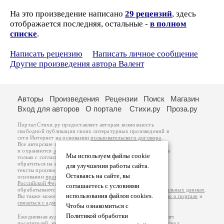
На это произведение написано
29 рецензий
, здесь
отображается последняя, остальные -
в полном
списке
.
Написать рецензию
Написать личное сообщение
Другие произведения автора Валент
Авторы
Произведения
Рецензии
Поиск
Магазин
Вход для авторов
О портале
Стихи.ру
Проза.ру
Портал Стихи.ру предоставляет авторам возможность
свободной публикации своих литературных произведений в
сети Интернет на основании
пользовательского договора
.
Все авторские права на произведения принадлежат авторам
и охраняются
законом
. Перепечатка произведений возможна
Мы используем файлы cookie
только с согласия его автора, к которому вы можете
обратиться на его авторской странице. Ответственность за
для улучшения работы сайта.
тексты произведений авторы несут самостоятельно на
Оставаясь на сайте, вы
основании
правил публикации
и
законодательства
Российской Федерации
. Данные пользователей
соглашаетесь с условиями
обрабатываются на основании
Политики обработки персональных данных
.
использования файлов cookies.
Вы также можете посмотреть более подробную
информацию о портале
и
связаться с администрацией
.
Чтобы ознакомиться с
Политикой обработки
Ежедневная аудитория портала Стихи.ру – порядка 200 тысяч
посетителей, которые в общей сумме просматривают более двух