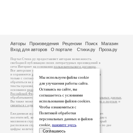
Авторы
Произведения
Рецензии
Поиск
Магазин
Вход для авторов
О портале
Стихи.ру
Проза.ру
Портал Стихи.ру предоставляет авторам возможность
свободной публикации своих литературных произведений в
сети Интернет на основании
пользовательского договора
.
Все авторские права на произведения принадлежат авторам
и охраняются
законом
. Перепечатка произведений возможна
Мы используем файлы cookie
только с согласия его автора, к которому вы можете
обратиться на его авторской странице. Ответственность за
для улучшения работы сайта.
тексты произведений авторы несут самостоятельно на
Оставаясь на сайте, вы
основании
правил публикации
и
законодательства
Российской Федерации
. Данные пользователей
соглашаетесь с условиями
обрабатываются на основании
Политики обработки персональных данных
.
использования файлов cookies.
Вы также можете посмотреть более подробную
информацию о портале
и
связаться с администрацией
.
Чтобы ознакомиться с
Политикой обработки
Ежедневная аудитория портала Стихи.ру – порядка 200 тысяч
посетителей, которые в общей сумме просматривают более двух
персональных данных и файлов
миллионов страниц по данным счетчика посещаемости, который
cookie,
нажмите здесь
.
расположен справа от этого текста. В каждой графе указано по две
цифры: количество просмотров и количество посетителей.
Соглашаюсь