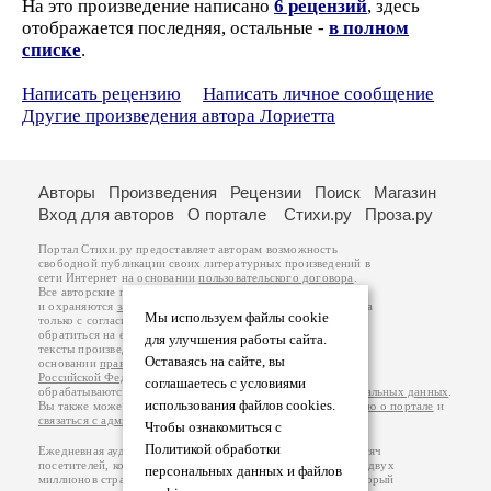
На это произведение написано
6 рецензий
, здесь
отображается последняя, остальные -
в полном
списке
.
Написать рецензию
Написать личное сообщение
Другие произведения автора Лориетта
Авторы
Произведения
Рецензии
Поиск
Магазин
Вход для авторов
О портале
Стихи.ру
Проза.ру
Портал Стихи.ру предоставляет авторам возможность
свободной публикации своих литературных произведений в
сети Интернет на основании
пользовательского договора
.
Все авторские права на произведения принадлежат авторам
и охраняются
законом
. Перепечатка произведений возможна
Мы используем файлы cookie
только с согласия его автора, к которому вы можете
обратиться на его авторской странице. Ответственность за
для улучшения работы сайта.
тексты произведений авторы несут самостоятельно на
Оставаясь на сайте, вы
основании
правил публикации
и
законодательства
Российской Федерации
. Данные пользователей
соглашаетесь с условиями
обрабатываются на основании
Политики обработки персональных данных
.
использования файлов cookies.
Вы также можете посмотреть более подробную
информацию о портале
и
связаться с администрацией
.
Чтобы ознакомиться с
Политикой обработки
Ежедневная аудитория портала Стихи.ру – порядка 200 тысяч
посетителей, которые в общей сумме просматривают более двух
персональных данных и файлов
миллионов страниц по данным счетчика посещаемости, который