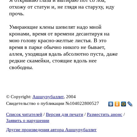
Я открываю глаза и вытираю пот со лба,
отхожу от статуи и, не глядя на старуху, иду
прочь.
Умирающие клены шевелят надо мной
кронами, время от времени десантируя на
мою голову красно-желтые листья. В это
время в парке обычно никого не бывает,
аллея, уходящая вдаль абсолютно пуста, даже
редкие скамейки, стоящие вдоль нее
свободны.
© Copyright:
Ашшурубаллит
, 2004
Свидетельство о публикации №104022800527
Список читателей
/
Версия для печати
/
Разместить анонс
/
Заявить о нарушении
Другие произведения автора Ашшурубаллит