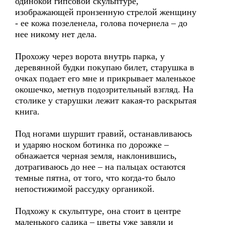
одинокой гипсовой скульптуре,
изображающей пронзенную стрелой женщину
- ее кожа позеленела, голова почернела – до
нее никому нет дела.
Прохожу через ворота внутрь парка, у
деревянной будки покупаю билет, старушка в
очках подает его мне и прикрывает маленькое
окошечко, метнув подозрительный взгляд. На
столике у старушки лежит какая-то раскрытая
книга.
Под ногами шуршит гравий, останавливаюсь
и ударяю носком ботинка по дорожке –
обнажается черная земля, наклонившись,
дотрагиваюсь до нее – на пальцах остаются
темные пятна, от того, что когда-то было
непостижимой рассудку органикой.
Подхожу к скульптуре, она стоит в центре
маленького садика – цветы уже завяли и