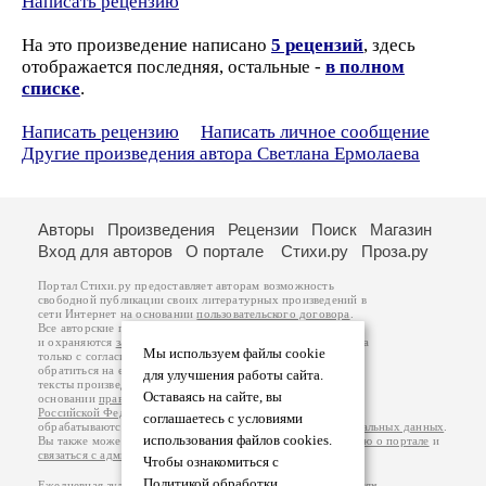
Написать рецензию
На это произведение написано
5 рецензий
, здесь
отображается последняя, остальные -
в полном
списке
.
Написать рецензию
Написать личное сообщение
Другие произведения автора Светлана Ермолаева
Авторы
Произведения
Рецензии
Поиск
Магазин
Вход для авторов
О портале
Стихи.ру
Проза.ру
Портал Стихи.ру предоставляет авторам возможность
свободной публикации своих литературных произведений в
сети Интернет на основании
пользовательского договора
.
Все авторские права на произведения принадлежат авторам
и охраняются
законом
. Перепечатка произведений возможна
Мы используем файлы cookie
только с согласия его автора, к которому вы можете
обратиться на его авторской странице. Ответственность за
для улучшения работы сайта.
тексты произведений авторы несут самостоятельно на
Оставаясь на сайте, вы
основании
правил публикации
и
законодательства
Российской Федерации
. Данные пользователей
соглашаетесь с условиями
обрабатываются на основании
Политики обработки персональных данных
.
использования файлов cookies.
Вы также можете посмотреть более подробную
информацию о портале
и
связаться с администрацией
.
Чтобы ознакомиться с
Политикой обработки
Ежедневная аудитория портала Стихи.ру – порядка 200 тысяч