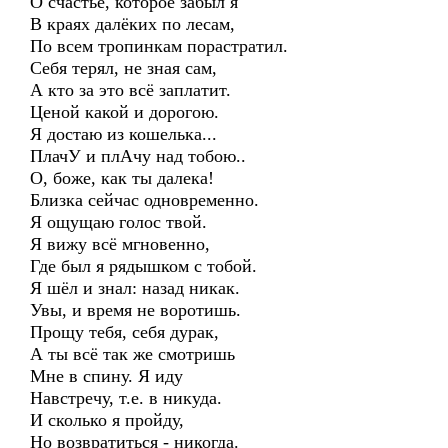
О счастье, которое забыл я
В краях далёких по лесам,
По всем тропинкам порастратил.
Себя терял, не зная сам,
А кто за это всё заплатит.
Ценой какой и дорогою.
Я достаю из кошелька...
ПлачУ и плАчу над тобою..
О, боже, как ты далека!
Близка сейчас одновременно.
Я ощущаю голос твой.
Я вижу всё мгновенно,
Где был я рядышком с тобой.
Я шёл и знал: назад никак.
Увы, и время не воротишь.
Прощу тебя, себя дурак,
А ты всё так же смотришь
Мне в спину. Я иду
Навстречу, т.е. в никуда.
И сколько я пройду,
Но возвратиться - никогда.