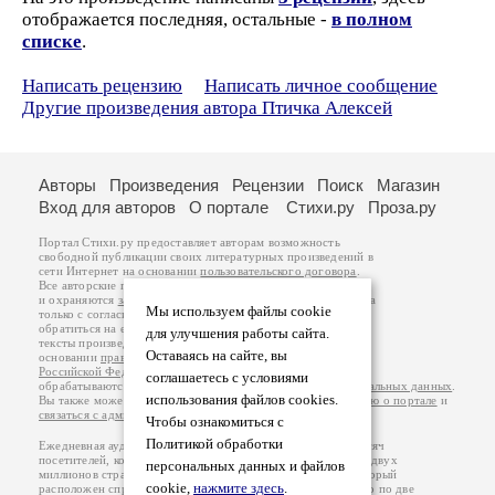
отображается последняя, остальные -
в полном
списке
.
Написать рецензию
Написать личное сообщение
Другие произведения автора Птичка Алексей
Авторы
Произведения
Рецензии
Поиск
Магазин
Вход для авторов
О портале
Стихи.ру
Проза.ру
Портал Стихи.ру предоставляет авторам возможность
свободной публикации своих литературных произведений в
сети Интернет на основании
пользовательского договора
.
Все авторские права на произведения принадлежат авторам
и охраняются
законом
. Перепечатка произведений возможна
Мы используем файлы cookie
только с согласия его автора, к которому вы можете
обратиться на его авторской странице. Ответственность за
для улучшения работы сайта.
тексты произведений авторы несут самостоятельно на
Оставаясь на сайте, вы
основании
правил публикации
и
законодательства
Российской Федерации
. Данные пользователей
соглашаетесь с условиями
обрабатываются на основании
Политики обработки персональных данных
.
использования файлов cookies.
Вы также можете посмотреть более подробную
информацию о портале
и
связаться с администрацией
.
Чтобы ознакомиться с
Политикой обработки
Ежедневная аудитория портала Стихи.ру – порядка 200 тысяч
посетителей, которые в общей сумме просматривают более двух
персональных данных и файлов
миллионов страниц по данным счетчика посещаемости, который
cookie,
нажмите здесь
.
расположен справа от этого текста. В каждой графе указано по две