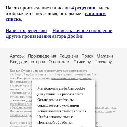
На это произведение написаны
4 рецензии
, здесь
отображается последняя, остальные -
в полном
списке
.
Написать рецензию
Написать личное сообщение
Другие произведения автора Дробиз
Авторы
Произведения
Рецензии
Поиск
Магазин
Вход для авторов
О портале
Стихи.ру
Проза.ру
Портал Стихи.ру предоставляет авторам возможность
свободной публикации своих литературных произведений в
сети Интернет на основании
пользовательского договора
.
Все авторские права на произведения принадлежат авторам
и охраняются
законом
. Перепечатка произведений возможна
Мы используем файлы cookie
только с согласия его автора, к которому вы можете
обратиться на его авторской странице. Ответственность за
для улучшения работы сайта.
тексты произведений авторы несут самостоятельно на
Оставаясь на сайте, вы
основании
правил публикации
и
законодательства
Российской Федерации
. Данные пользователей
соглашаетесь с условиями
обрабатываются на основании
Политики обработки персональных данных
.
использования файлов cookies.
Вы также можете посмотреть более подробную
информацию о портале
и
связаться с администрацией
.
Чтобы ознакомиться с
Политикой обработки
Ежедневная аудитория портала Стихи.ру – порядка 200 тысяч
посетителей, которые в общей сумме просматривают более двух