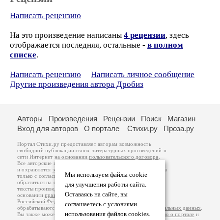
Написать рецензию
На это произведение написаны
4 рецензии
, здесь
отображается последняя, остальные -
в полном
списке
.
Написать рецензию
Написать личное сообщение
Другие произведения автора Дробиз
Авторы
Произведения
Рецензии
Поиск
Магазин
Вход для авторов
О портале
Стихи.ру
Проза.ру
Портал Стихи.ру предоставляет авторам возможность
свободной публикации своих литературных произведений в
сети Интернет на основании
пользовательского договора
.
Все авторские права на произведения принадлежат авторам
и охраняются
законом
. Перепечатка произведений возможна
Мы используем файлы cookie
только с согласия его автора, к которому вы можете
обратиться на его авторской странице. Ответственность за
для улучшения работы сайта.
тексты произведений авторы несут самостоятельно на
Оставаясь на сайте, вы
основании
правил публикации
и
законодательства
Российской Федерации
. Данные пользователей
соглашаетесь с условиями
обрабатываются на основании
Политики обработки персональных данных
.
использования файлов cookies.
Вы также можете посмотреть более подробную
информацию о портале
и