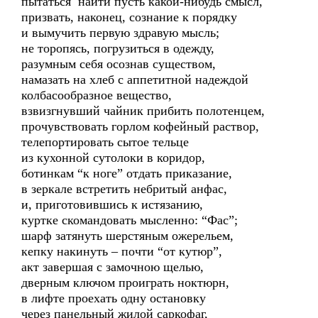
пытаться найти пусть какой-нибудь смысл,
призвать, наконец, сознание к порядку
и вымучить первую здравую мысль;
не торопясь, погрузиться в одежду,
разумным себя осознав существом,
намазать на хлеб с аппетитной надеждой
колбасообразное вещество,
взвизгнувший чайник прибить полотенцем,
прочувствовать горлом кофейный раствор,
телепортировать сытое тельце
из кухонной сутолоки в коридор,
ботинкам “к ноге” отдать приказание,
в зеркале встретить небритый анфас,
и, приготовившись к истязанию,
куртке скомандовать мысленно: “Фас”;
шарф затянуть шерстяным ожерельем,
кепку накинуть – почти “от кутюр”,
акт завершая с замочною щелью,
дверным ключом проиграть ноктюрн,
в лифте проехать одну остановку
через панельный жилой саркофаг,