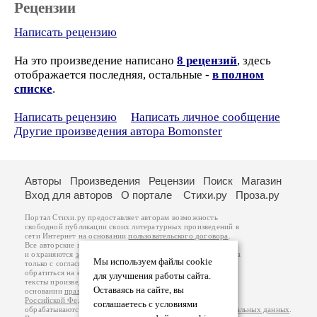
Рецензии
Написать рецензию
На это произведение написано
8 рецензий
, здесь
отображается последняя, остальные -
в полном
списке
.
Написать рецензию
Написать личное сообщение
Другие произведения автора Bomonster
Авторы
Произведения
Рецензии
Поиск
Магазин
Вход для авторов
О портале
Стихи.ру
Проза.ру
Портал Стихи.ру предоставляет авторам возможность
свободной публикации своих литературных произведений в
сети Интернет на основании
пользовательского договора
.
Все авторские права на произведения принадлежат авторам
и охраняются
законом
. Перепечатка произведений возможна
Мы используем файлы cookie
только с согласия его автора, к которому вы можете
обратиться на его авторской странице. Ответственность за
для улучшения работы сайта.
тексты произведений авторы несут самостоятельно на
Оставаясь на сайте, вы
основании
правил публикации
и
законодательства
Российской Федерации
. Данные пользователей
соглашаетесь с условиями
обрабатываются на основании
Политики обработки персональных данных
.