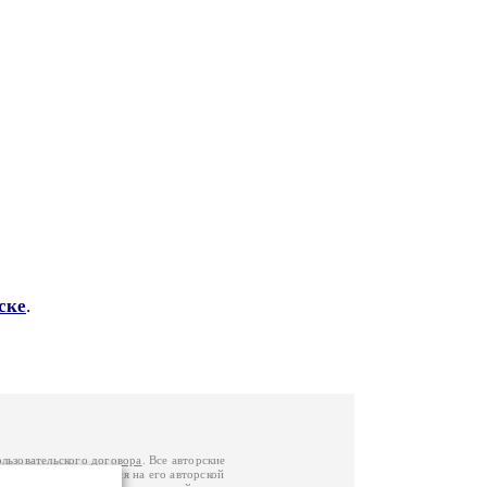
ске
.
ользовательского договора
. Все авторские
у вы можете обратиться на его авторской