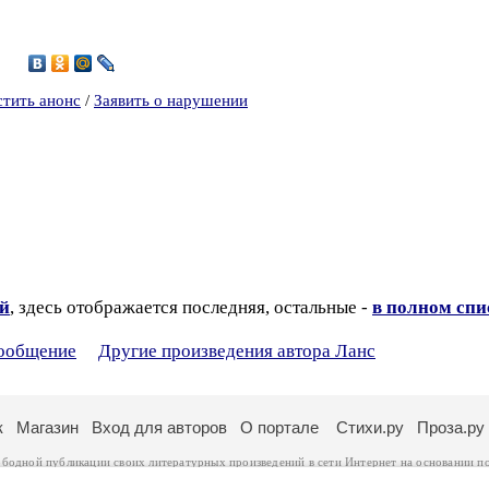
стить анонс
/
Заявить о нарушении
ий
, здесь отображается последняя, остальные -
в полном спи
сообщение
Другие произведения автора Ланс
к
Магазин
Вход для авторов
О портале
Стихи.ру
Проза.ру
ободной публикации своих литературных произведений в сети Интернет на основании
п
ся
законом
. Перепечатка произведений возможна только с согласия его автора, к котором